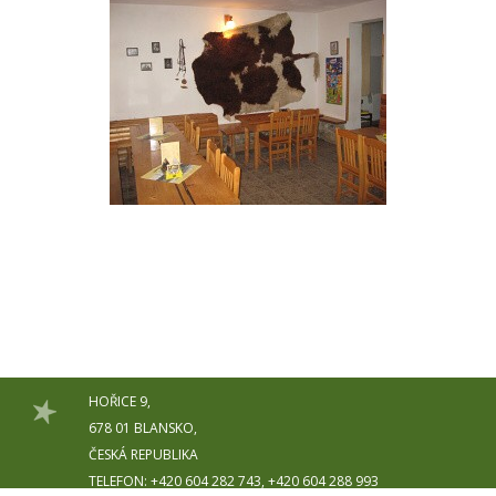
HOŘICE 9,
678 01 BLANSKO,
ČESKÁ REPUBLIKA
TELEFON: +420 604 282 743, +420 604 288 993