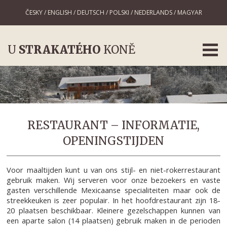
ČESKY
/
ENGLISH
/
DEUTSCH
/
POLSKI
/
NEDERLANDS
/
MAGYAR
U
STRAKATÉHO
KONĚ
RESTAURANT – INFORMATIE,
OPENINGSTIJDEN
Voor maaltijden kunt u van ons stijl- en niet-rokerrestaurant
gebruik maken. Wij serveren voor onze bezoekers en vaste
gasten verschillende Mexicaanse specialiteiten maar ook de
streekkeuken is zeer populair. In het hoofdrestaurant zijn 18-
20 plaatsen beschikbaar. Kleinere gezelschappen kunnen van
een aparte salon (14 plaatsen) gebruik maken in de perioden